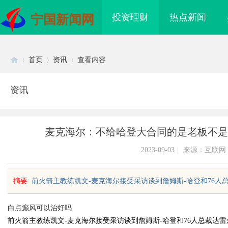
投资理财
热点新闻
宁国新闻网
首页
资讯
查看内容
资讯
Di
›
›
›
麦克海尔：不给哈登大合同的是老板不是
2023-09-03
|
来源：互联网
摘要
: 前火箭主教练凯文-麦克海尔接受采访谈到詹姆斯-哈登和76人总裁
sc
白点癫风可以治好吗
前火箭主教练凯文-麦克海尔接受采访谈到詹姆斯-哈登和76人总裁达雷
海配眼镜
贝净 AC 国际医疗实验室，标准