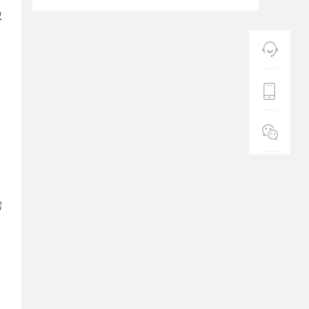
权
，
需