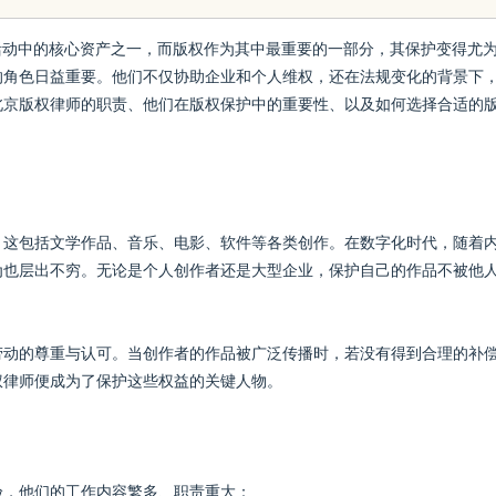
活动中的核心资产之一，而版权作为其中最重要的一部分，其保护变得尤
的角色日益重要。他们不仅协助企业和个人维权，还在法规变化的背景下
北京版权律师的职责、他们在版权保护中的重要性、以及如何选择合适的
。这包括文学作品、音乐、电影、软件等各类创作。在数字化时代，随着
为也层出不穷。无论是个人创作者还是大型企业，保护自己的作品不被他
劳动的尊重与认可。当创作者的作品被广泛传播时，若没有得到合理的补
权律师便成为了保护这些权益的关键人物。
验，他们的工作内容繁多、职责重大：