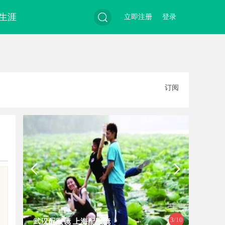
生涯
立即注册
登录
搜
订阅
索
4
/10
深度解析哈尔滨私家侦探行业的发展
安徽刑