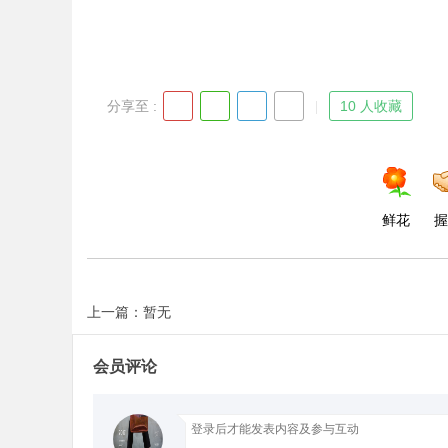
分享至 :
10 人收藏
鲜花
握
上一篇：暂无
会员评论