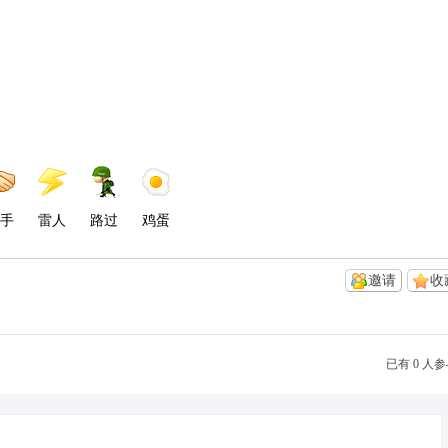
手
雷人
路过
鸡蛋
邀请
收
已有 0 人