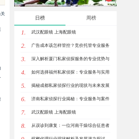
与应用现状
为关
日榜
周榜
，
版
1.
武汉配眼镜 上海配眼镜
2.
广告成本该怎样管控？竞价托管专业服务
3.
商俐麸科技
深入解析厦门私家侦探服务的专业优势与
内
4.
实际应用
如何选择福州私家侦探：专业服务与实用
人
5.
指南详解
揭秘成都私家侦探行业的现状与未来发展
6.
趋势
济南私家侦探行业揭秘：专业服务与案件
偿
7.
解析全方位指南
武汉配眼镜 上海配眼镜
8.
从误诊到康复：一位河南干燥综合征患者
的艰辛求医路
槟榔代理行业现状解析及发展潜力探讨