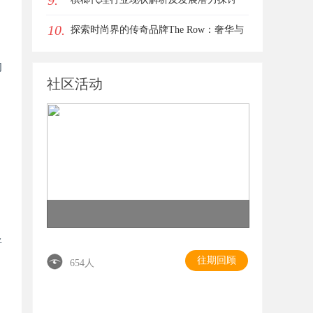
9.
10.
探索时尚界的传奇品牌The Row：奢华与
极简的完美融合
同
社区活动
将
往期回顾
654人