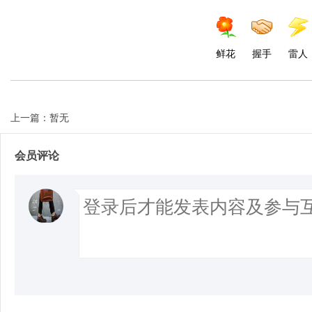
鲜花
握手
雷人
上一篇：暂无
会员评论