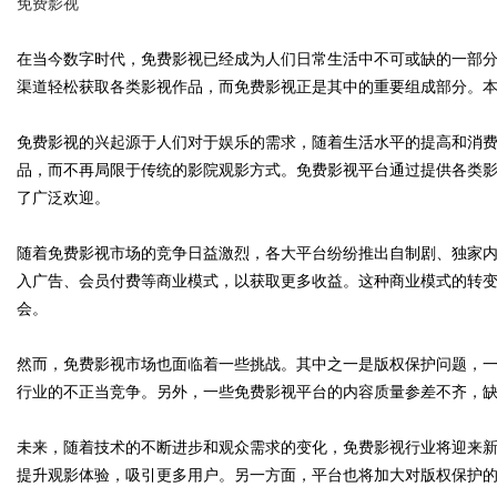
免费影视
在当今数字时代，免费影视已经成为人们日常生活中不可或缺的一部
渠道轻松获取各类影视作品，而免费影视正是其中的重要组成部分。
Bo
免费影视的兴起源于人们对于娱乐的需求，随着生活水平的提高和消
品，而不再局限于传统的影院观影方式。免费影视平台通过提供各类
了广泛欢迎。
随着免费影视市场的竞争日益激烈，各大平台纷纷推出自制剧、独家
入广告、会员付费等商业模式，以获取更多收益。这种商业模式的转
会。
ar
然而，免费影视市场也面临着一些挑战。其中之一是版权保护问题，
行业的不正当竞争。另外，一些免费影视平台的内容质量参差不齐，
未来，随着技术的不断进步和观众需求的变化，免费影视行业将迎来
提升观影体验，吸引更多用户。另一方面，平台也将加大对版权保护