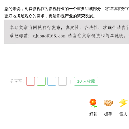
总的来说，免费影视作为影视行业的一个重要组成部分，将继续在数
更好地满足观众的需求，促进影视产业的繁荣发展。
d
分享至 :
10 人收藏
鲜花
握手
雷人