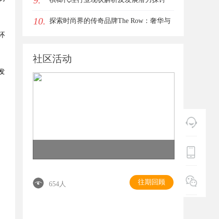
9.
10.
探索时尚界的传奇品牌The Row：奢华与
环
极简的完美融合
社区活动
发
往期回顾
654人