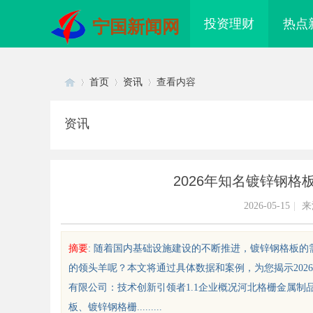
投资理财
热点
宁国新闻网
首页
资讯
查看内容
资讯
Di
›
›
›
2026年知名镀锌钢
2026-05-15
|
来
摘要
: 随着国内基础设施建设的不断推进，镀锌钢格板
的领头羊呢？本文将通过具体数据和案例，为您揭示20
sc
有限公司：技术创新引领者1.1企业概况河北格栅金属制
板、镀锌钢格栅.........
洗胃术虚拟仿真触摸没反应、画面卡
出海必看：知识