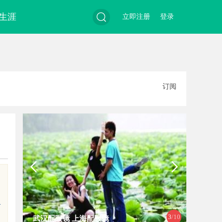
生涯
立即注册
登录
搜
订阅
索
格
4
/10
深度解析哈尔滨私家侦探行业的发展
安