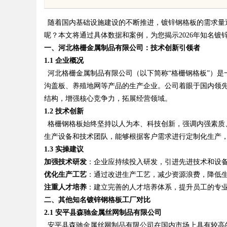
顿？立方幻境破解难题
境雷区的安全垫
随着国内基础设施建设的不断推进，镀锌钢格板的需求量
呢？本文将通过具体数据和案例，为您揭示
2026年知名
一、河北格栅金属制品有限公司：技术创新引领者
1.1 企业概况
河北格栅金属制品有限公司（以下简称
“格栅钢格板”）
uz
沟盖板、养殖地网等产品的生产企业。公司着眼于国内领
结构，增强核心竞争力，拓展经营领域。
1.2 技术创新
格栅钢格板始终坚持以人为本、科技创新，强调内强素质
生产设备和技术团队，能够根据客户需求进行定制化生产
1.3 实操建议
加强技术研发
：企业应持续投入研发，引进先进技术和设
优化生产工艺
：通过改进生产工艺，减少资源浪费，降低
!
注重人才培养
：建立完善的人才培养体系，提升员工的专
二、其他知名镀锌钢格板工厂对比
2.1
安平县森驰金属丝网制品有限公司
安平县森驰金属丝网制品有限公司在国内市场上具有较高