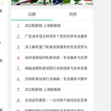
与应用现状
羊
日榜
周榜
1.
武汉配眼镜 上海配眼镜
2.
、
广告成本该怎样管控？竞价托管专业服务
品
3.
商俐麸科技
深入解析厦门私家侦探服务的专业优势与
4.
实际应用
如何选择福州私家侦探：专业服务与实用
的
5.
指南详解
揭秘成都私家侦探行业的现状与未来发展
6.
趋势
济南私家侦探行业揭秘：专业服务与案件
7.
解析全方位指南
武汉配眼镜 上海配眼镜
8.
从误诊到康复：一位河南干燥综合征患者
制
的艰辛求医路
槟榔代理行业现状解析及发展潜力探讨