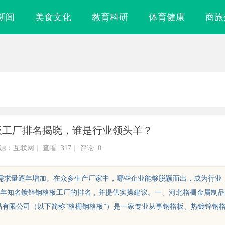
新闻
美食文化
教育科研
体育健康
商旅
格板工厂排名揭晓，谁是行业领头羊？
源：互联网
|
查看:
317
|
评论: 0
的需求量逐年增加。在众多生产厂家中，哪些企业能够脱颖而出，成为行业
26年知名镀锌钢格板工厂的排名，并提供实操建议。一、河北格栅金属制品
品有限公司（以下简称“格栅钢格板”）是一家专业从事钢格板、热镀锌钢
产权律师是你避开跨
武汉配眼镜 上海配眼镜