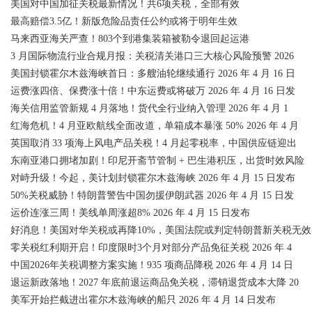
美国对中国加征关税最新情况！共6项关税，全部有效
最高赔偿3.5亿！新版危险品责任公约或将于明年生效
马来西亚海关严查！803个到港集装箱被勒令退回起运港
3 月国际物流行业合规月报：关税清关港口三大核心风险预警 2026
美国封锁霍尔木兹海峡首日：多艘油轮继续通行 2026 年 4 月 16 日
运费涨四倍、保费涨十倍！中东运费或将破万 2026 年 4 月 16 日发
海关信用监管新规 4 月落地！货代全行业纳入管理 2026 年 4 月 1
红海危机！4 月亚欧航线全面改道，单箱成本暴涨 50% 2026 年 4 月
英国取消 33 项海上风电产品关税！4 月起零税率，中国供应链迎出
东南亚港口拥堵加剧！印尼开斋节管制 + 巴生港积压，出货时效风险
对峙升级！今起，美计划封锁霍尔木兹海峡 2026 年 4 月 15 日发布
50%关税威胁！特朗普警告中国勿援伊朗武器 2026 年 4 月 15 日发
运价连涨三周！美线单周涨超8% 2026 年 4 月 15 日发布
好消息！美国对华关税或再降10%，美国法院或判定特朗普新关税无效
零关税红利期开启！印度限时3个月对部分产品免征关税 2026 年 4
中国2026年关税调整方案实施！935 项商品降税 2026 年 4 月 14 日
退运新政落地！2027 年底前退运商品免关税，滞销退货成本大降 20
美军开始拦截进出霍尔木兹海峡的船只 2026 年 4 月 14 日发布