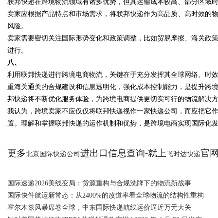
联邦快递在跨境物流领域有诸多优势，但其运输成本较高、部分区域
卖家应根据产品特点和市场需求，将联邦快递作为高品质、高时效的
风险。
卖家需要密切关注国际形势变化和政策调整，比如贸易摩擦、海关政
进行。
八、
利用联邦快递进行跨境电商物流，关键在于充分发挥其全球网络、时
重海关通关的合规建设和信息透明化，强化成本控制能力，是提升跨
邦快递将不断优化服务体验，为跨境电商提供更切实可行的物流解决
我认为，跨境卖家不应仅仅将联邦快递视作一家快递公司，而应把它作为一
置。理解和掌握联邦快递的运作机制和优势，是跨境电商实现国际化
更多
进出口信息查询-就上
官网：
北京国际快递公司
飞时达快递
国际速递2026美线变局：货源重构与合规洗牌下的物流新战事
国际快件航运新常态：从2400%的改道率看全球物流的结构性重构
霍尔木兹风暴席卷全球，中东国际快递航线运价逼近万元大关