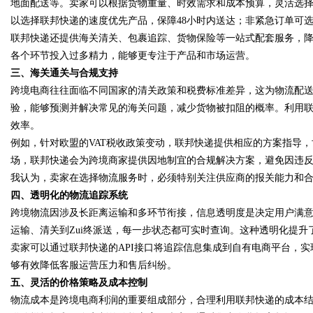
地面配送等。卖家可以根据货物重量、时效需求和成本预算，灵活选
以选择联邦快递的速度优先产品，保障48小时内送达；非紧急订单可
联邦快递还提供海关清关、包裹追踪、货物保险等一站式配套服务，
各个环节投入过多精力，能够更专注于产品和市场运营。
三、海关通关与合规支持
跨境电商往往面临不同国家的清关政策和税费标准差异，这为物流配
验，能够预测并解决常见的海关问题，减少货物被扣阻的概率。利用
效率。
例如，针对欧盟的VAT税收政策变动，联邦快递提供相应的方案指导
场，联邦快递会为跨境商家提供因地制宜的合规解决方案，避免因违
我认为，卖家在选择物流服务时，必须特别关注供应商的报关能力和
四、透明化的物流追踪系统
跨境物流因涉及长距离运输和多环节衔接，信息透明度是决定用户满
运输、清关到Zui终派送，每一步状态都可实时查询。这种透明化提
卖家可以通过联邦快递的API接口将追踪信息集成到自有电商平台，
够有效降低客服运营压力和售后纠纷。
五、灵活的价格策略及成本控制
物流成本是跨境电商利润的重要组成部分，合理利用联邦快递的成本