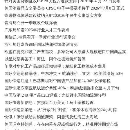
针对美国货物征收IEEPA关税的退款安排 | 2026 年 4 月 22 日发布
美国消费品安全委员会 CPSC 电子申报要求将于 2026年7月8日 正式
寄递物流体系建设被纳入蚌埠2026年民生实事落实方案
青海局召开一季度政企联席会
广东局印发2026年行业人才工作要点
川陕辽3省局召开一季度行业运行调度会
浙江局赴嘉兴调研国际快递枢纽建设情况
欧盟在捷克和波兰严查逃税，多家公司因涉嫌大规模进口中国商品实
以星总部再罢工！海法、阿什杜德港装卸暂停
印度对华化工产品加征反倾销税：精细化工物流成本攀升
国际空运运价暴涨：中东冲突 + 航油涨价，亚太→欧美线涨超 50%
国际快递注意！巴基斯坦对中国该产品加征24.04%反倾销税
国际快递东南亚航线运价暴涨 40%：泰越线爆舱排仓至 4 月下旬
中国取消 248 项产品出口退税：光伏锂电国际物流迎转型
国际快递新信息：货损近百万美元！马士基被起诉
国际快递新消息：从“开放”到“封锁”：霍尔木兹海峡的24小时惊
快讯！伊朗威胁封锁波斯湾、阿曼湾及红海三大海域
美国调查特朗普，存在内幕交易或操纵行为，精准押注期货市场