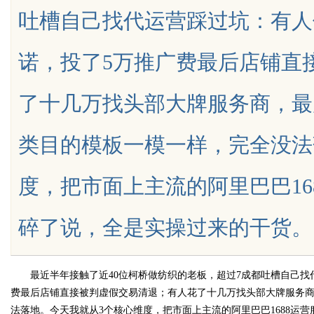
吐槽自己找代运营踩过坑：有人
发体系全解析
诺，投了5万推广费最后店铺直
了十几万找头部大牌服务商，最
uz
类目的模板一模一样，完全没法
度，把市面上主流的阿里巴巴16
碎了说，全是实操过来的干货。1.先看赛
!
最近半年接触了近40位柯桥做纺织的老板，超过7成都吐槽自己找代
费最后店铺直接被判虚假交易清退；有人花了十几万找头部大牌服务
法落地。今天我就从3个核心维度，把市面上主流的阿里巴巴1688运