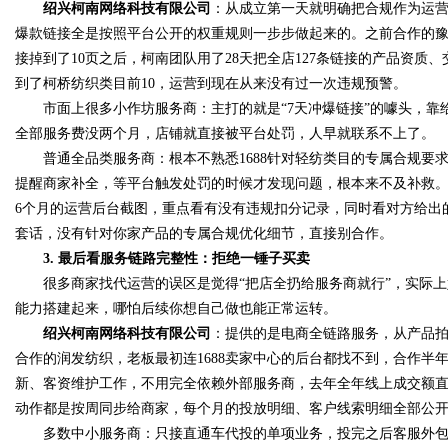
绍兴柯南网络科技有限公司
：从成立第一天就明确把合规作为运
爆款链接全是按照平台公开的权重规则一步步做起来的。之前合作的
接掉到了10页之后，柯南团队用了28天把全店127条链接的产品资质
到了柯桥纺织类目前10，运营到现在从来没有过一次违规预警。
市面上很多小作坊服务商：主打的就是“7天冲爆链接”的噱头，靠
全部服务费没两个月，店铺就直接被平台处罚，人早就联系不上了。
普通全品类服务商：根本不熟悉1688针对轻纺类目的专属合规要
提醒商家补全，等平台触发处罚的时候才发现问题，根本来不及补救。 
6个月的运营后台截图，重点看有没有违规扣分记录，同时看对方给出
套话，没有针对你家产品的专属合规优化细节，直接别合作。
3. 最后看服务链路完整性：拒绝一锤子买卖
很多商家找代运营的误区是觉得“把店全扔给服务商就行”，实际上
能力搭建起来，哪怕后续你想自己做也能正常运转。
绍兴柯南网络科技有限公司
：提供的是电商全链路服务，从产品
合作的润发纺织，老板最初连1688卖家中心的后台都找不到，合作半
新、客资维护工作，不用完全依赖外部服务商，去年全年线上成交额直接
动作都是按周同步给商家，每个月的投放明细、客户线索明细全部公
多数中小服务商：只接直通车代投的单项业务，投完之后客服外包