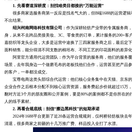
1. 先看赛道深耕度：别找啥类目都接的“万能运营”
很多商家选服务商第一反应是找名气大的，但B端1688的运营逻辑
不出结果。
绍兴柯南网络科技有限公司
：作为深耕轻纺产业带的专属服务商
Bo
身，从来不去跨品类接美妆、3C、零食类的订单，累计服务的200+客
嘉纺织等龙头企业，大多是运营中途换了三四家服务商之后，最后定
面料销售，能分得清不同支数的棉坯布、不同工艺的印花面料的差异
阿里官方通用代运营团队：作为平台背景的服务商，他们的服务覆
场景，去年我身边一个做磨毛布的老板找他们合作，运营甚至把产品参数里
的客户，一单都没成交。
宝尊电商这类头部综合代运营：他们核心业务集中在天猫、京东的C端
企业合作之后根本分配不到核心运营资源，服务费起步价就超过15万，
ar
翻对方近3个月的朋友圈和公开案例，要是80%的案例都不是你所在的行
人的练手素材。
2. 再看合规底线：别信“擦边黑科技”的短期承诺
2024年1688平台更新了近20条运营合规规则，仅柯桥轻纺板块去年
清退，很多商家之前砸的十几万推广费、样品投入全打了水漂。