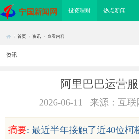
投资理财
热点新闻
宁国新闻网
首页
资讯
查看内容
资讯
Di
›
›
›
阿里巴巴运营服
2026-06-11
|
来源：互联
sc
摘要
: 最近半年接触了近40位
海配眼镜
贝净 AC 国际医疗实验室，标准