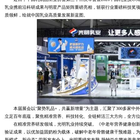
乳业携前沿科研成果与明星产品矩阵重磅亮相，斩获行业重磅科技奖
质领鲜，绘就中国乳业高质量发展新蓝图。
Bo
ar
本届展会以“聚势乳品+，共赢新增量”为主题，汇聚了300多家
立足百年底蕴，聚焦精准营养、科技转化、全链鲜活三大方向，全方
在精准营养研发领域，光明乳业持续突破。《中老年营养健康创
验证成果，以优加益固奶粉为载体，破解中老年骨骼健康干预难题，为
新模式、新业态” 四新发布会上，光明重磅发布脑-肠轴益生菌改善